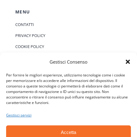
MENU
CONTATTI
PRIVACY POLICY
COOKIE POLICY
Gestisci Consenso
EVENTI
Per fornire le migliori esperienze, utilizziamo tecnologie come i cookie
per memorizzare e/o accedere alle informazioni del dispositivo. Il
consenso a queste tecnologie ci permetterà di elaborare dati come il
Non ci sono eventi previsti.
Notice
comportamento di navigazione o ID unici su questo sito. Non
acconsentire o ritirare il consenso può influire negativamente su alcune
caratteristiche e funzioni.
Gestisci servizi
Accetta
© Copyright 2006 - 2026 | ATSC - Agenti Teramo