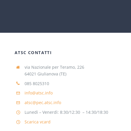
ATSC CONTATTI
via Nazionale per Teramo, 226
64021 Giulianova (TE)
085 8025310
info@atsc.info
atsc@pec.atsc.info
Lunedì – Venerdì: 8:30/12:30 – 14:30/18:30
Scarica vcard