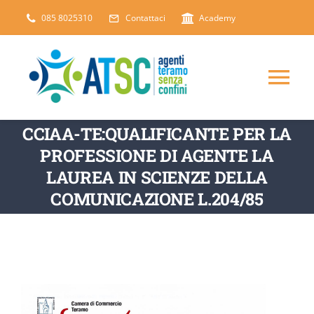
Salta
085 8025310
Contattaci
Academy
al
contenuto
Tog
Nav
CCIAA-TE:QUALIFICANTE PER LA
CHI SIAMO
PROFESSIONE DI AGENTE LA
LAUREA IN SCIENZE DELLA
DICONO DI NOI
COMUNICAZIONE L.204/85
SERVIZI
ARTICOLI