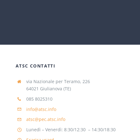
ATSC CONTATTI
via Nazionale per Teramo, 226
64021 Giulianova (TE)
085 8025310
info@atsc.info
atsc@pec.atsc.info
Lunedì – Venerdì: 8:30/12:30 – 14:30/18:30
Scarica vcard