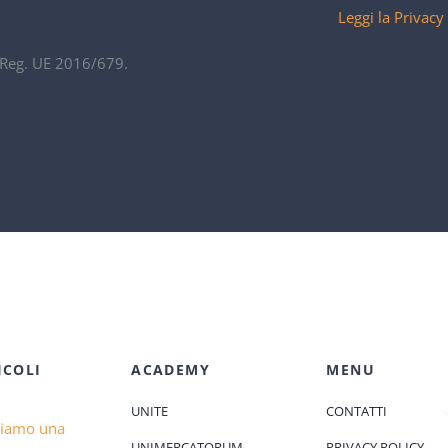
Leggi la Privacy
. Reg. UE 2016/679.
ICOLI
ACADEMY
MENU
UNITE
CONTATTI
diamo una
UNIMERCATORUM
PRIVACY POLICY