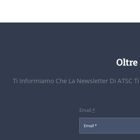
Oltre
Ti Informiamo Che La Newsletter Di ATSC Ti
Email
*