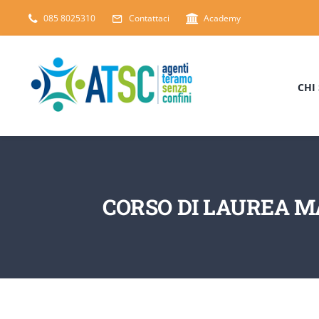
Salta
085 8025310
Contattaci
Academy
al
contenuto
CHI
CORSO DI LAUREA M