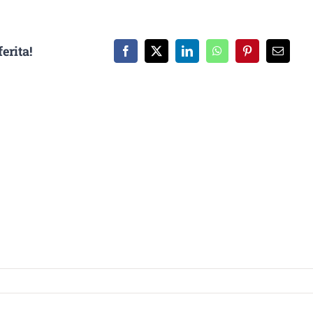
erita!