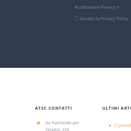
Accettazione Privacy
*
Accetto la Privacy Policy
ATSC CONTATTI
ULTIMI ART
via Nazionale per
Ci pren
Teramo, 226