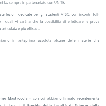
ni fa, sempre in partenariato con UNITE.
e lezioni dedicate per gli studenti ATSC, con incontri full-
 quali vi sarà anche la possibilità di effettuare le prove
rticolata e più efficace.
ichiamo in anteprima assoluta alcune delle materie che
Dino Mastrocol
a – con cui abbiamo firmato recentemente
e, i docenti, il
Preside della facoltà di Scienze della