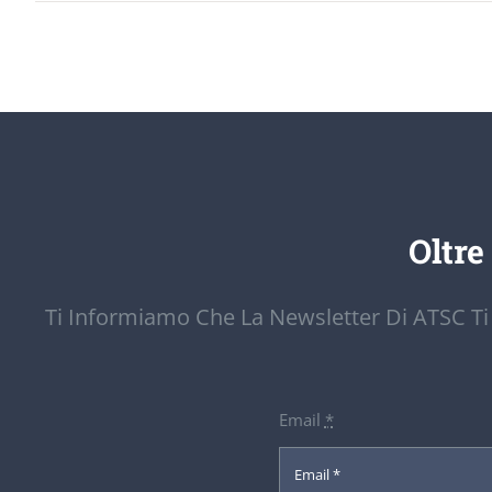
Oltre
Ti Informiamo Che La Newsletter Di ATSC Ti
Email
*