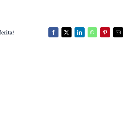
erita!