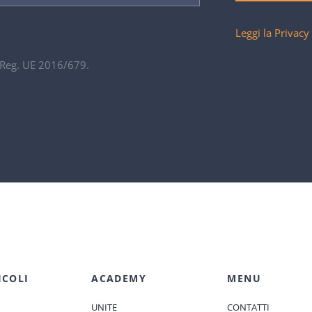
Leggi la Privacy
. Reg. UE 2016/679.
ICOLI
ACADEMY
MENU
UNITE
CONTATTI