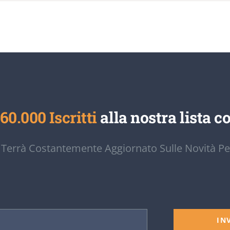
60.000 Iscritti
alla nostra lista co
 Terrà Costantemente Aggiornato Sulle Novità Pe
IN