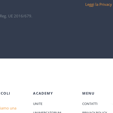
Leggi la Privacy
. Reg. UE 2016/679.
ICOLI
ACADEMY
MENU
UNITE
CONTATTI
diamo una
UNIMERCATORUM
PRIVACY POLICY