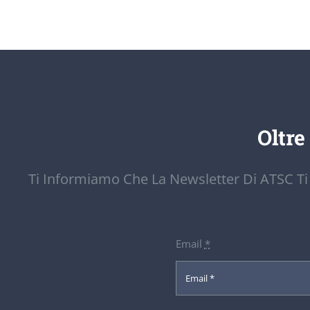
Oltre
Ti Informiamo Che La Newsletter Di ATSC Ti
Email
*