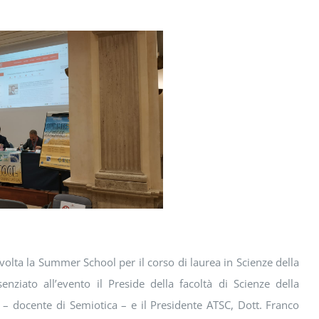
svolta la Summer School per il corso di laurea in Scienze della
ziato all’evento il Preside della facoltà di Scienze della
i – docente di Semiotica – e il Presidente ATSC, Dott. Franco