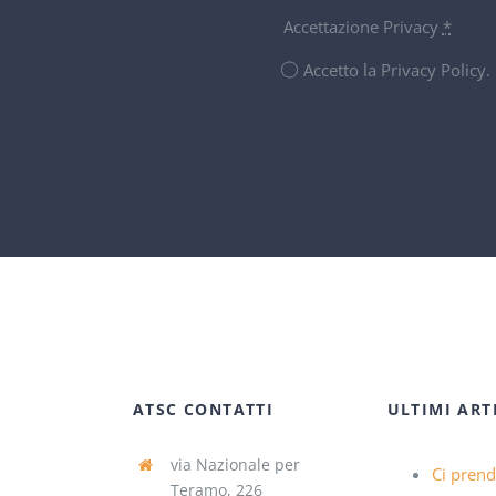
Accettazione Privacy
*
Accetto la Privacy Policy
ATSC CONTATTI
ULTIMI ART
via Nazionale per
Ci pren
Teramo, 226